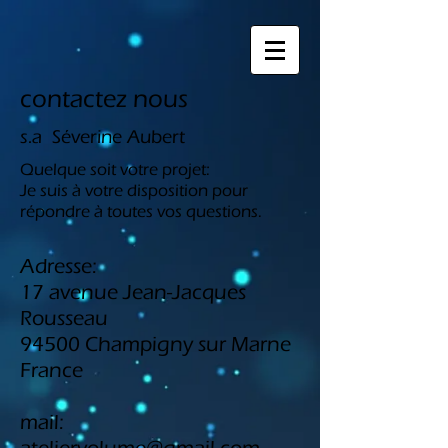
contactez nous
s.a Séverine Aubert
Quelque soit votre projet:
Je suis à votre disposition pour
répondre à toutes vos questions.
Adresse:
17 avenue Jean-Jacques
Rousseau
94500 Champigny sur Marne
France
mail: