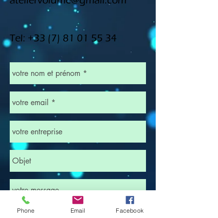
ateliervolume@gmail.com
Tel:
+33 (7) 81 01 55 34
Phone
Email
Facebook